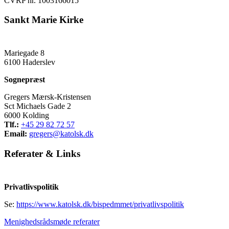
CVRP nr. 1003166015
Sankt Marie Kirke
Mariegade 8
6100 Haderslev
Sognepræst
Gregers Mærsk-Kristensen
Sct Michaels Gade 2
6000 Kolding
Tlf.:
+45 29 82 72 57
Email:
gregers@katolsk.dk
Referater
&
Links
Privatlivspolitik
Se:
https://www.katolsk.dk/bispedmmet/privatlivspolitik
Menighedsrådsmøde referater