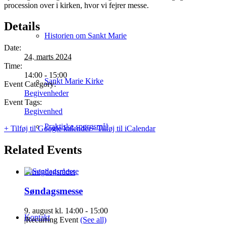
procession over i kirken, hvor vi fejrer messe.
Details
Historien om Sankt Marie
Date:
24. marts 2024
Time:
14:00 - 15:00
Sankt Marie Kirke
Event Category:
Begivenheder
Event Tags:
Begivenhed
Praktiske spørgsmål
+ Tilføj til Google kalender
+ Tilføj til iCalendar
Related Events
Menighedsrådet
Søndagsmesse
9. august kl. 14:00
-
15:00
Kontakt
|
Recurring Event
(See all)