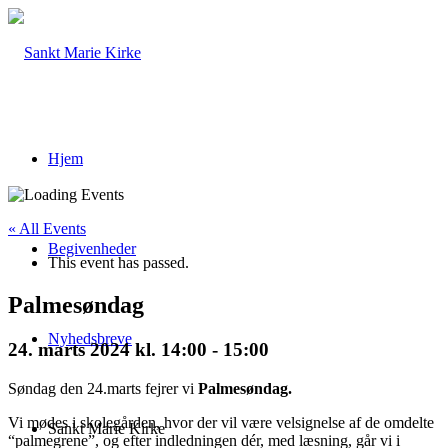
Hjem
« All Events
Begivenheder
This event has passed.
Palmesøndag
Nyhedsbreve
24. marts 2024 kl. 14:00
-
15:00
Søndag den 24.marts fejrer vi
Palmesøndag.
Vi mødes i skolegården, hvor der vil være velsignelse af de omdelte
Sankt Marie Kirke
“palmegrene”, og efter indledningen dér, med læsning, går vi i