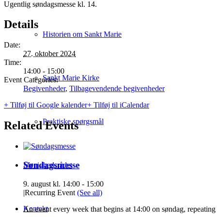
Ugentlig søndagsmesse kl. 14.
Details
Historien om Sankt Marie
Date:
27. oktober 2024
Time:
14:00 - 15:00
Sankt Marie Kirke
Event Categories:
Begivenheder
,
Tilbagevendende begivenheder
+ Tilføj til Google kalender
+ Tilføj til iCalendar
Praktiske spørgsmål
Related Events
Søndagsmesse
Menighedsrådet
9. august kl. 14:00
-
15:00
|
Recurring Event
(See all)
Kontakt
An event every week that begins at 14:00 on søndag, repeating 