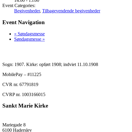
14:00 - 15:00
Event Categories:
Begivenheder
,
Tilbagevendende begivenheder
Event Navigation
«
Søndagsmesse
Søndagsmesse
»
Sogn: 1907. Kirke: opført 1908; indviet 11.10.1908
MobilePay – #11225
CVR nr. 67791819
CVRP nr. 1003166015
Sankt Marie Kirke
Mariegade 8
6100 Haderslev