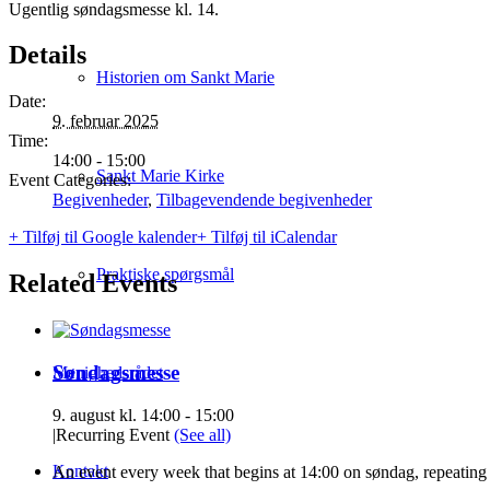
Ugentlig søndagsmesse kl. 14.
Details
Historien om Sankt Marie
Date:
9. februar 2025
Time:
14:00 - 15:00
Sankt Marie Kirke
Event Categories:
Begivenheder
,
Tilbagevendende begivenheder
+ Tilføj til Google kalender
+ Tilføj til iCalendar
Praktiske spørgsmål
Related Events
Søndagsmesse
Menighedsrådet
9. august kl. 14:00
-
15:00
|
Recurring Event
(See all)
Kontakt
An event every week that begins at 14:00 on søndag, repeating 