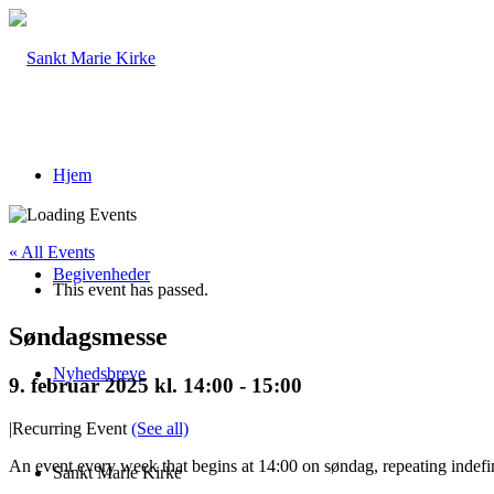
Hjem
« All Events
Begivenheder
This event has passed.
Søndagsmesse
Nyhedsbreve
9. februar 2025 kl. 14:00
-
15:00
|
Recurring Event
(See all)
An event every week that begins at 14:00 on søndag, repeating indefi
Sankt Marie Kirke