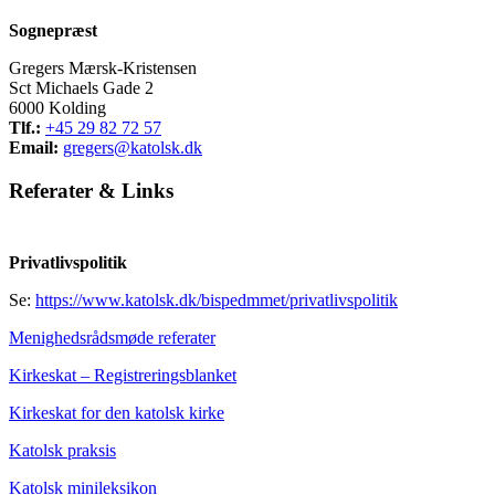
Sognepræst
Gregers Mærsk-Kristensen
Sct Michaels Gade 2
6000 Kolding
Tlf.:
+45 29 82 72 57
Email:
gregers@katolsk.dk
Referater
&
Links
Privatlivspolitik
Se:
https://www.katolsk.dk/bispedmmet/privatlivspolitik
Menighedsrådsmøde referater
Kirkeskat – Registreringsblanket
Kirkeskat for den katolsk kirke
Katolsk praksis
Katolsk minileksikon