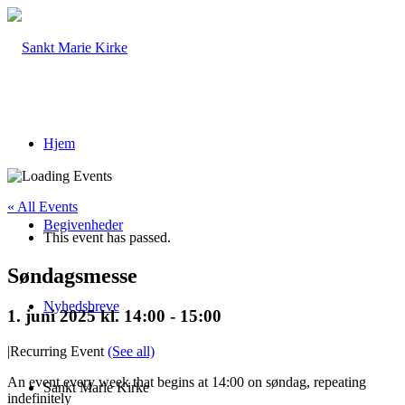
Hjem
« All Events
Begivenheder
This event has passed.
Søndagsmesse
Nyhedsbreve
1. juni 2025 kl. 14:00
-
15:00
|
Recurring Event
(See all)
An event every week that begins at 14:00 on søndag, repeating
Sankt Marie Kirke
indefinitely