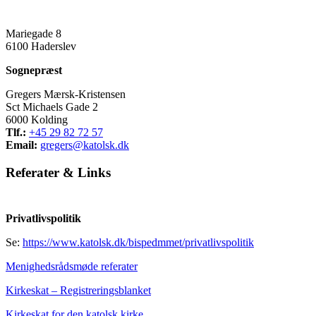
Mariegade 8
6100 Haderslev
Sognepræst
Gregers Mærsk-Kristensen
Sct Michaels Gade 2
6000 Kolding
Tlf.:
+45 29 82 72 57
Email:
gregers@katolsk.dk
Referater
&
Links
Privatlivspolitik
Se:
https://www.katolsk.dk/bispedmmet/privatlivspolitik
Menighedsrådsmøde referater
Kirkeskat – Registreringsblanket
Kirkeskat for den katolsk kirke