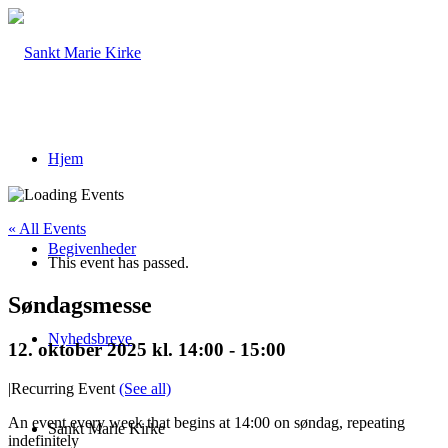
Hjem
« All Events
Begivenheder
This event has passed.
Søndagsmesse
Nyhedsbreve
12. oktober 2025 kl. 14:00
-
15:00
|
Recurring Event
(See all)
An event every week that begins at 14:00 on søndag, repeating
Sankt Marie Kirke
indefinitely