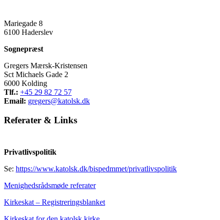
Mariegade 8
6100 Haderslev
Sognepræst
Gregers Mærsk-Kristensen
Sct Michaels Gade 2
6000 Kolding
Tlf.:
+45 29 82 72 57
Email:
gregers@katolsk.dk
Referater
&
Links
Privatlivspolitik
Se:
https://www.katolsk.dk/bispedmmet/privatlivspolitik
Menighedsrådsmøde referater
Kirkeskat – Registreringsblanket
Kirkeskat for den katolsk kirke