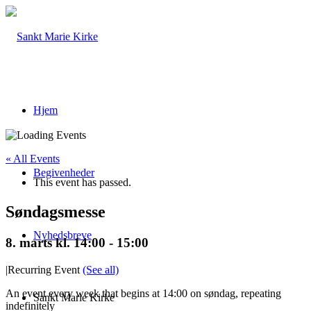
Hjem
« All Events
Begivenheder
This event has passed.
Søndagsmesse
Nyhedsbreve
8. marts kl. 14:00
-
15:00
|
Recurring Event
(See all)
An event every week that begins at 14:00 on søndag, repeating
Sankt Marie Kirke
indefinitely