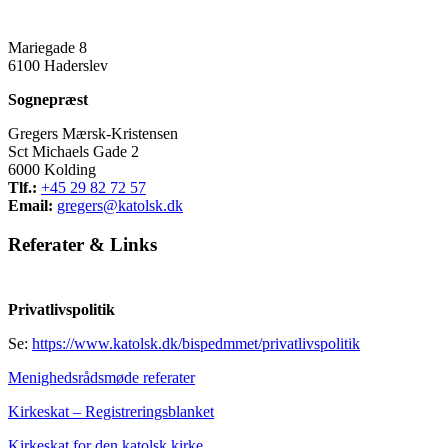
Mariegade 8
6100 Haderslev
Sognepræst
Gregers Mærsk-Kristensen
Sct Michaels Gade 2
6000 Kolding
Tlf.:
+45 29 82 72 57
Email:
gregers@katolsk.dk
Referater
&
Links
Privatlivspolitik
Se:
https://www.katolsk.dk/bispedmmet/privatlivspolitik
Menighedsrådsmøde referater
Kirkeskat – Registreringsblanket
Kirkeskat for den katolsk kirke