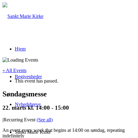
Hjem
« All Events
Begivenheder
This event has passed.
Søndagsmesse
Nyhedsbreve
22. marts kl. 14:00
-
15:00
|
Recurring Event
(See all)
An event every week that begins at 14:00 on søndag, repeating
Sankt Marie Kirke
indefinitely