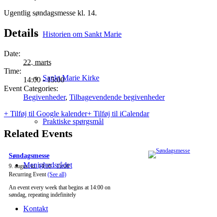
Ugentlig søndagsmesse kl. 14.
Details
Historien om Sankt Marie
Date:
22. marts
Time:
Sankt Marie Kirke
14:00 - 15:00
Event Categories:
Begivenheder
,
Tilbagevendende begivenheder
+ Tilføj til Google kalender
+ Tilføj til iCalendar
Praktiske spørgsmål
Related Events
Søndagsmesse
Menighedsrådet
9. august kl. 14:00
-
15:00
Recurring Event
(See all)
An event every week that begins at 14:00 on
søndag, repeating indefinitely
Kontakt