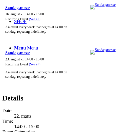
Søndagsmesse
16. august kl. 14:00
-
15:00
Recurring Event
(See all)
SHOP
An event every week that begins at 14:00 on
søndag, repeating indefinitely
Menu
Menu
Søndagsmesse
23. august kl. 14:00
-
15:00
Recurring Event
(See all)
An event every week that begins at 14:00 on
søndag, repeating indefinitely
Details
Date:
22. marts
Time:
14:00 - 15:00
Event Categories: