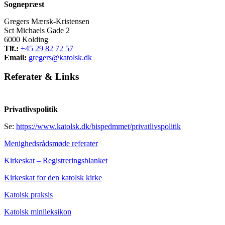
Sognepræst
Gregers Mærsk-Kristensen
Sct Michaels Gade 2
6000 Kolding
Tlf.:
+45 29 82 72 57
Email:
gregers@katolsk.dk
Referater
&
Links
Privatlivspolitik
Se:
https://www.katolsk.dk/bispedmmet/privatlivspolitik
Menighedsrådsmøde referater
Kirkeskat – Registreringsblanket
Kirkeskat for den katolsk kirke
Katolsk praksis
Katolsk minileksikon