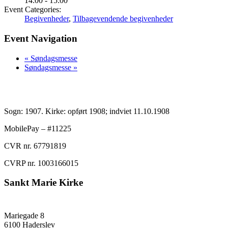
14:00 - 15:00
Event Categories:
Begivenheder
,
Tilbagevendende begivenheder
Event Navigation
«
Søndagsmesse
Søndagsmesse
»
Sogn: 1907. Kirke: opført 1908; indviet 11.10.1908
MobilePay – #11225
CVR nr. 67791819
CVRP nr. 1003166015
Sankt Marie Kirke
Mariegade 8
6100 Haderslev