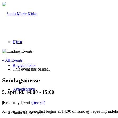
Hjem
« All Events
Begivenheder
This event has passed.
Søndagsmesse
Nyhedsbreve
5. april kl. 14:00
-
15:00
|
Recurring Event
(See all)
An event every week that begins at 14:00 on søndag, repeating indefi
Sankt Marie Kirke