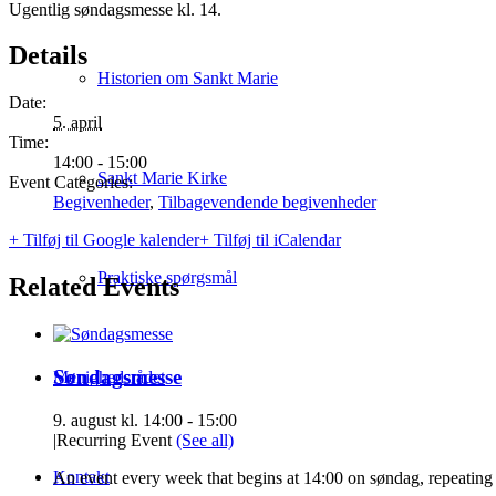
Ugentlig søndagsmesse kl. 14.
Details
Historien om Sankt Marie
Date:
5. april
Time:
14:00 - 15:00
Sankt Marie Kirke
Event Categories:
Begivenheder
,
Tilbagevendende begivenheder
+ Tilføj til Google kalender
+ Tilføj til iCalendar
Praktiske spørgsmål
Related Events
Søndagsmesse
Menighedsrådet
9. august kl. 14:00
-
15:00
|
Recurring Event
(See all)
Kontakt
An event every week that begins at 14:00 on søndag, repeating 