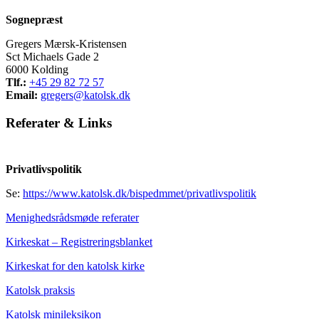
Sognepræst
Gregers Mærsk-Kristensen
Sct Michaels Gade 2
6000 Kolding
Tlf.:
+45 29 82 72 57
Email:
gregers@katolsk.dk
Referater
&
Links
Privatlivspolitik
Se:
https://www.katolsk.dk/bispedmmet/privatlivspolitik
Menighedsrådsmøde referater
Kirkeskat – Registreringsblanket
Kirkeskat for den katolsk kirke
Katolsk praksis
Katolsk minileksikon