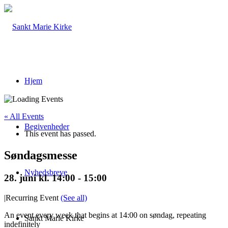
Hjem
« All Events
Begivenheder
This event has passed.
Søndagsmesse
Nyhedsbreve
28. juni kl. 14:00
-
15:00
|
Recurring Event
(See all)
An event every week that begins at 14:00 on søndag, repeating
Sankt Marie Kirke
indefinitely