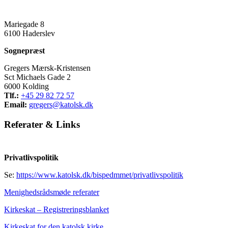
Mariegade 8
6100 Haderslev
Sognepræst
Gregers Mærsk-Kristensen
Sct Michaels Gade 2
6000 Kolding
Tlf.:
+45 29 82 72 57
Email:
gregers@katolsk.dk
Referater
&
Links
Privatlivspolitik
Se:
https://www.katolsk.dk/bispedmmet/privatlivspolitik
Menighedsrådsmøde referater
Kirkeskat – Registreringsblanket
Kirkeskat for den katolsk kirke