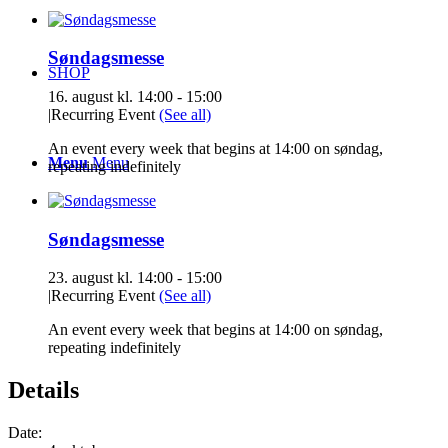
Søndagsmesse
SHOP
16. august kl. 14:00
-
15:00
|
Recurring Event
(See all)
An event every week that begins at 14:00 on søndag,
Menu
Menu
repeating indefinitely
Søndagsmesse
23. august kl. 14:00
-
15:00
|
Recurring Event
(See all)
An event every week that begins at 14:00 on søndag,
repeating indefinitely
Details
Date: