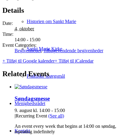
Details
Historien om Sankt Marie
Date:
4. oktober
Time:
14:00 - 15:00
Event Categories:
Sankt Marie Kirke
Begivenheder
,
Tilbagevendende begivenheder
+ Tilføj til Google kalender
+ Tilføj til iCalendar
Related Events
Praktiske spørgsmål
Søndagsmesse
Menighedsrådet
9. august kl. 14:00
-
15:00
|
Recurring Event
(See all)
An event every week that begins at 14:00 on søndag,
Kontakt
repeating indefinitely