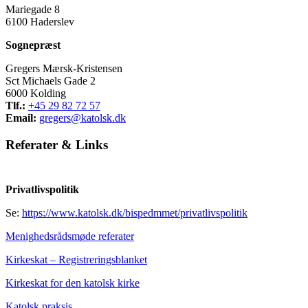
Mariegade 8
6100 Haderslev
Sognepræst
Gregers Mærsk-Kristensen
Sct Michaels Gade 2
6000 Kolding
Tlf.:
+45 29 82 72 57
Email:
gregers@katolsk.dk
Referater
&
Links
Privatlivspolitik
Se:
https://www.katolsk.dk/bispedmmet/privatlivspolitik
Menighedsrådsmøde referater
Kirkeskat – Registreringsblanket
Kirkeskat for den katolsk kirke
Katolsk praksis