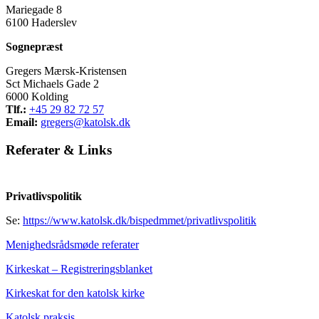
Mariegade 8
6100 Haderslev
Sognepræst
Gregers Mærsk-Kristensen
Sct Michaels Gade 2
6000 Kolding
Tlf.:
+45 29 82 72 57
Email:
gregers@katolsk.dk
Referater
&
Links
Privatlivspolitik
Se:
https://www.katolsk.dk/bispedmmet/privatlivspolitik
Menighedsrådsmøde referater
Kirkeskat – Registreringsblanket
Kirkeskat for den katolsk kirke
Katolsk praksis