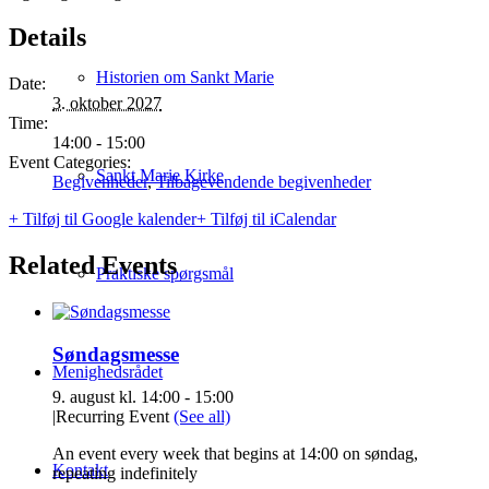
Details
Historien om Sankt Marie
Date:
3. oktober 2027
Time:
14:00 - 15:00
Event Categories:
Sankt Marie Kirke
Begivenheder
,
Tilbagevendende begivenheder
+ Tilføj til Google kalender
+ Tilføj til iCalendar
Related Events
Praktiske spørgsmål
Søndagsmesse
Menighedsrådet
9. august kl. 14:00
-
15:00
|
Recurring Event
(See all)
An event every week that begins at 14:00 on søndag,
Kontakt
repeating indefinitely