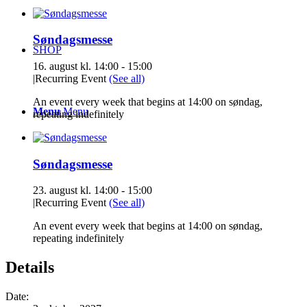
Søndagsmesse
SHOP
16. august kl. 14:00
-
15:00
|
Recurring Event
(See all)
An event every week that begins at 14:00 on søndag,
Menu
Menu
repeating indefinitely
Søndagsmesse
23. august kl. 14:00
-
15:00
|
Recurring Event
(See all)
An event every week that begins at 14:00 on søndag,
repeating indefinitely
Details
Date: