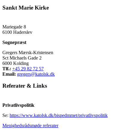
Sankt Marie Kirke
Mariegade 8
6100 Haderslev
Sognepræst
Gregers Mærsk-Kristensen
Sct Michaels Gade 2
6000 Kolding
Tlf.:
+45 29 82 72 57
Email:
gregers@katolsk.dk
Referater
&
Links
Privatlivspolitik
Se:
https://www.katolsk.dk/bispedmmet/privatlivspolitik
Menighedsrådsmøde referater