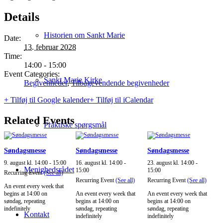
Details
Historien om Sankt Marie
Date:
13. februar 2028
Time:
14:00 - 15:00
Event Categories:
Sankt Marie Kirke
Begivenheder
,
Tilbagevendende begivenheder
+ Tilføj til Google kalender
+ Tilføj til iCalendar
Related Events
Praktiske spørgsmål
Søndagsmesse
Søndagsmesse
Søndagsmesse
9. august kl. 14:00
-
15:00
16. august kl. 14:00
-
23. august kl. 14:00
-
Menighedsrådet
15:00
15:00
Recurring Event
(See all)
Recurring Event
(See all)
Recurring Event
(See all)
An event every week that
begins at 14:00 on
An event every week that
An event every week that
søndag, repeating
begins at 14:00 on
begins at 14:00 on
indefinitely
søndag, repeating
søndag, repeating
Kontakt
indefinitely
indefinitely