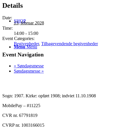
Details
Date:
SHOP
13. februar 2028
Time:
14:00 - 15:00
Event Categories:
Begivenheder
,
Tilbagevendende begivenheder
Menu
Menu
Event Navigation
«
Søndagsmesse
Søndagsmesse
»
Sogn: 1907. Kirke: opført 1908; indviet 11.10.1908
MobilePay – #11225
CVR nr. 67791819
CVRP nr. 1003166015