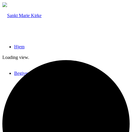
Hjem
Loading view.
Begivenheder
Nyhedsbreve
Sankt Marie Kirke