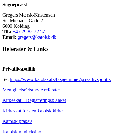
Sognepræst
Gregers Mærsk-Kristensen
Sct Michaels Gade 2
6000 Kolding
Tlf.:
+45 29 82 72 57
Email:
gregers@katolsk.dk
Referater
&
Links
Privatlivspolitik
Se:
https://www.katolsk.dk/bispedmmet/privatlivspolitik
Menighedsrådsmøde referater
Kirkeskat – Registreringsblanket
Kirkeskat for den katolsk kirke
Katolsk praksis
Katolsk minileksikon