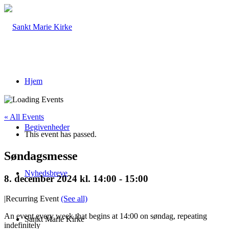
Hjem
« All Events
Begivenheder
This event has passed.
Søndagsmesse
Nyhedsbreve
8. december 2024 kl. 14:00
-
15:00
|
Recurring Event
(See all)
An event every week that begins at 14:00 on søndag, repeating
Sankt Marie Kirke
indefinitely