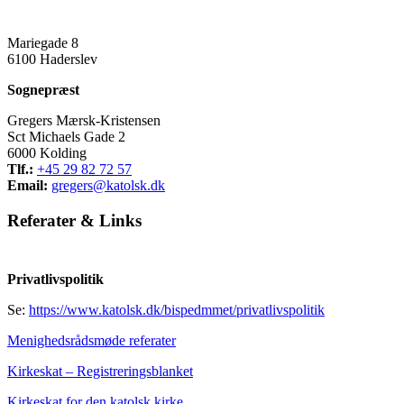
Mariegade 8
6100 Haderslev
Sognepræst
Gregers Mærsk-Kristensen
Sct Michaels Gade 2
6000 Kolding
Tlf.:
+45 29 82 72 57
Email:
gregers@katolsk.dk
Referater
&
Links
Privatlivspolitik
Se:
https://www.katolsk.dk/bispedmmet/privatlivspolitik
Menighedsrådsmøde referater
Kirkeskat – Registreringsblanket
Kirkeskat for den katolsk kirke