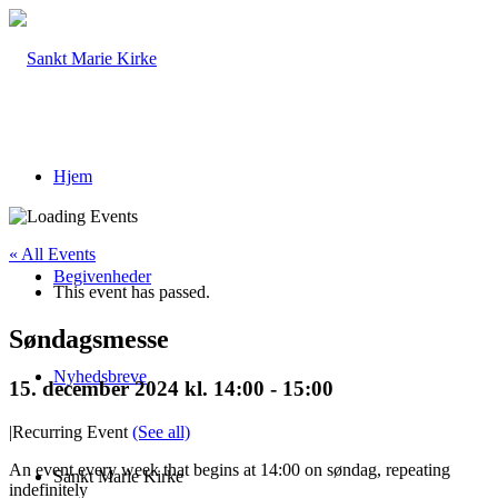
Hjem
« All Events
Begivenheder
This event has passed.
Søndagsmesse
Nyhedsbreve
15. december 2024 kl. 14:00
-
15:00
|
Recurring Event
(See all)
An event every week that begins at 14:00 on søndag, repeating
Sankt Marie Kirke
indefinitely