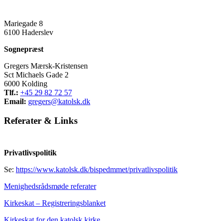
Mariegade 8
6100 Haderslev
Sognepræst
Gregers Mærsk-Kristensen
Sct Michaels Gade 2
6000 Kolding
Tlf.:
+45 29 82 72 57
Email:
gregers@katolsk.dk
Referater
&
Links
Privatlivspolitik
Se:
https://www.katolsk.dk/bispedmmet/privatlivspolitik
Menighedsrådsmøde referater
Kirkeskat – Registreringsblanket
Kirkeskat for den katolsk kirke