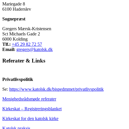
Mariegade 8
6100 Haderslev
Sognepræst
Gregers Mærsk-Kristensen
Sct Michaels Gade 2
6000 Kolding
Tlf.:
+45 29 82 72 57
Email:
gregers@katolsk.dk
Referater
&
Links
Privatlivspolitik
Se:
https://www.katolsk.dk/bispedmmet/privatlivspolitik
Menighedsrådsmøde referater
Kirkeskat – Registreringsblanket
Kirkeskat for den katolsk kirke
Katolsk praksis