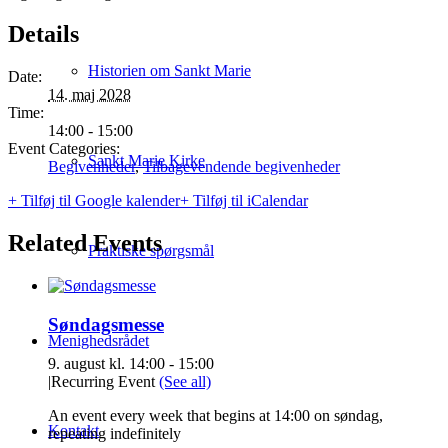
Details
Historien om Sankt Marie
Date:
14. maj 2028
Time:
14:00 - 15:00
Event Categories:
Sankt Marie Kirke
Begivenheder
,
Tilbagevendende begivenheder
+ Tilføj til Google kalender
+ Tilføj til iCalendar
Related Events
Praktiske spørgsmål
Søndagsmesse
Menighedsrådet
9. august kl. 14:00
-
15:00
|
Recurring Event
(See all)
An event every week that begins at 14:00 on søndag,
Kontakt
repeating indefinitely