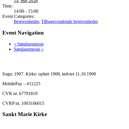
14. maj 2028
Time:
14:00 - 15:00
Event Categories:
Begivenheder
,
Tilbagevendende begivenheder
Event Navigation
«
Søndagsmesse
Søndagsmesse
»
Sogn: 1907. Kirke: opført 1908; indviet 11.10.1908
MobilePay – #11225
CVR nr. 67791819
CVRP nr. 1003166015
Sankt Marie Kirke