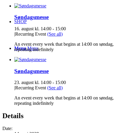
Søndagsmesse
SHOP
16. august kl. 14:00
-
15:00
|
Recurring Event
(See all)
An event every week that begins at 14:00 on søndag,
Menu
Menu
repeating indefinitely
Søndagsmesse
23. august kl. 14:00
-
15:00
|
Recurring Event
(See all)
An event every week that begins at 14:00 on søndag,
repeating indefinitely
Details
Date: