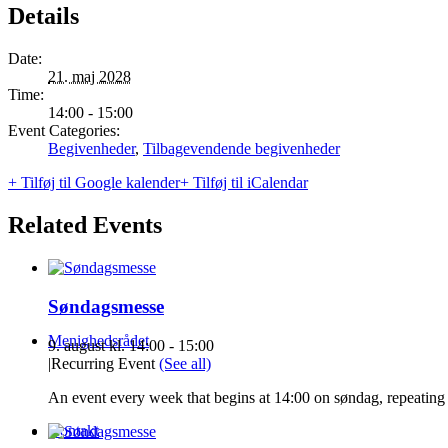
Details
Date:
21. maj 2028
Time:
14:00 - 15:00
Event Categories:
Begivenheder
,
Tilbagevendende begivenheder
+ Tilføj til Google kalender
+ Tilføj til iCalendar
Related Events
Søndagsmesse
Menighedsrådet
9. august kl. 14:00
-
15:00
|
Recurring Event
(See all)
An event every week that begins at 14:00 on søndag, repeating 
Kontakt