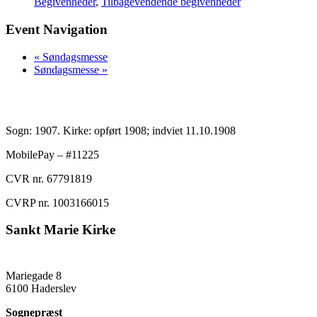
Begivenheder
,
Tilbagevendende begivenheder
Event Navigation
«
Søndagsmesse
Søndagsmesse
»
Sogn: 1907. Kirke: opført 1908; indviet 11.10.1908
MobilePay – #11225
CVR nr. 67791819
CVRP nr. 1003166015
Sankt Marie Kirke
Mariegade 8
6100 Haderslev
Sognepræst