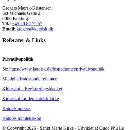
Gregers Mærsk-Kristensen
Sct Michaels Gade 2
6000 Kolding
Tlf.:
+45 29 82 72 57
Email:
gregers@katolsk.dk
Referater
&
Links
Privatlivspolitik
Se:
https://www.katolsk.dk/bispedmmet/privatlivspolitik
Menighedsrådsmøde referater
Kirkeskat – Registreringsblanket
Kirkeskat for den katolsk kirke
Katolsk praksis
Katolsk minileksikon
© Copyright 2026 - Sankt Marie Kirke - Udviklet af Quoc Phu Le