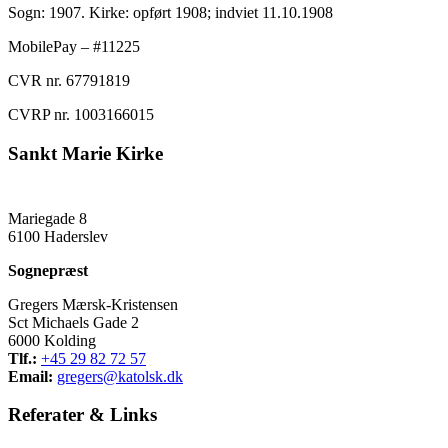
Sogn: 1907. Kirke: opført 1908; indviet 11.10.1908
MobilePay – #11225
CVR nr. 67791819
CVRP nr. 1003166015
Sankt Marie Kirke
Mariegade 8
6100 Haderslev
Sognepræst
Gregers Mærsk-Kristensen
Sct Michaels Gade 2
6000 Kolding
Tlf.:
+45 29 82 72 57
Email:
gregers@katolsk.dk
Referater
&
Links