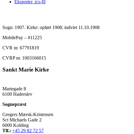
Eksporter .ics-fil
Sogn: 1907. Kirke: opført 1908; indviet 11.10.1908
MobilePay – #11225
CVR nr. 67791819
CVRP nr. 1003166015
Sankt Marie Kirke
Mariegade 8
6100 Haderslev
Sognepræst
Gregers Mærsk-Kristensen
Sct Michaels Gade 2
6000 Kolding
Tlf.:
+45 29 82 72 57