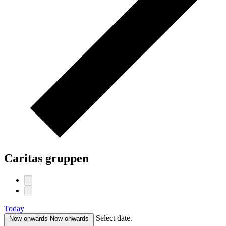
Caritas gruppen
Today
Select date.
Now onwards
Now onwards