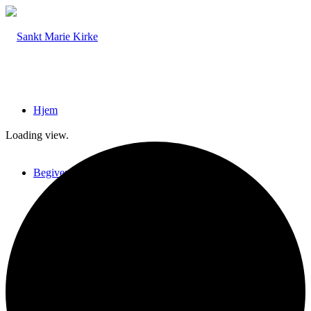
Hjem
Loading view.
Begivenheder
Nyhedsbreve
Sankt Marie Kirke